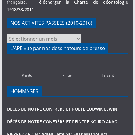
française.
Télécharger la Charte de déontologie
1918/38/2011
NOS ACTIVITES PASSEES (2010-2016)
NOS
ACTIVITES
L’APE vue par nos dessinateurs de presse
PASSEES
(2010-
2016)
Plantu
Pinter
Faizant
HOMMAGES
DÉCÈS DE NOTRE CONFRÈRE ET POETE LUDWIK LEWIN
DÉCÈS DE NOTRE CONFRÈRE ET PEINTRE KOJIRO AKAGI
PIERRE CARDIN : Adieu l’ami par Elias Masboungi