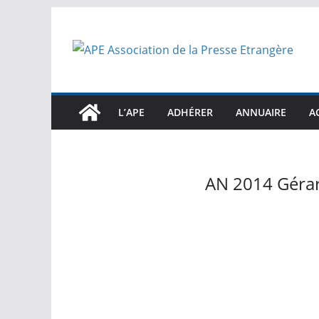
Passer
au
contenu
L’APE
ADHÉRER
ANNUAIRE
A
AN 2014 Géra