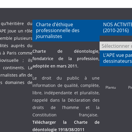
qu’héritière du
Charte d’éthique
NOS ACTIVIT
professionnelle des
(2010-2016)
APE joue un rôle
journalistes
semble plusieurs
NOS
dités auprès du
Charte de déontologie,
ACTIVITES
és à Paris comme
L’APE vue pa
fondatrice de la profession,
PASSEES
visuelle ; ils
dessinateurs
adoptée en mars 2011.
(2010-
continents. La
2016)
urnalistes afin de
Le droit du public à une
es domaines de
information de qualité, complète,
Plantu
Pi
libre, indépendante et pluraliste,
rappelé dans la Déclaration des
droits de l’homme et la
Constitution française.
Télécharger la Charte de
déontologie 1918/38/2011