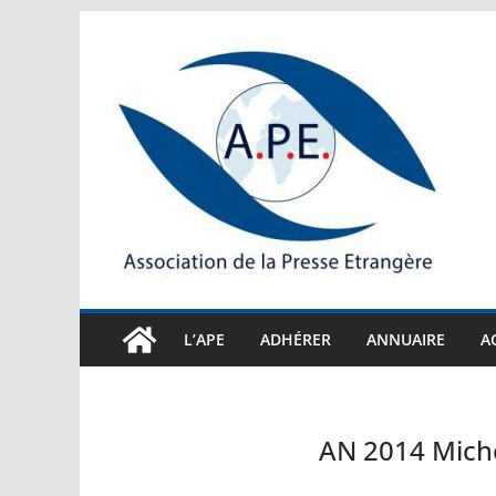
Passer
au
contenu
L’APE
ADHÉRER
ANNUAIRE
A
AN 2014 Mic