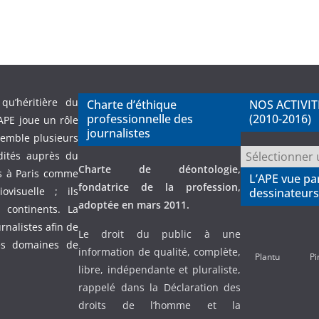
qu’héritière du
Charte d’éthique
NOS ACTIVIT
professionnelle des
(2010-2016)
APE joue un rôle
journalistes
semble plusieurs
NOS
dités auprès du
Charte de déontologie,
ACTIVITES
és à Paris comme
L’APE vue pa
fondatrice de la profession,
PASSEES
visuelle ; ils
dessinateurs
adoptée en mars 2011.
(2010-
continents. La
2016)
urnalistes afin de
Le droit du public à une
es domaines de
information de qualité, complète,
Plantu
Pi
libre, indépendante et pluraliste,
rappelé dans la Déclaration des
droits de l’homme et la