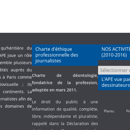
qu’héritière du
Charte d’éthique
NOS ACTIVIT
professionnelle des
(2010-2016)
APE joue un rôle
journalistes
semble plusieurs
NOS
dités auprès du
Charte de déontologie,
ACTIVITES
és à Paris comme
L’APE vue pa
fondatrice de la profession,
PASSEES
visuelle ; ils
dessinateurs
adoptée en mars 2011.
(2010-
continents. La
2016)
urnalistes afin de
Le droit du public à une
es domaines de
information de qualité, complète,
Plantu
Pi
libre, indépendante et pluraliste,
rappelé dans la Déclaration des