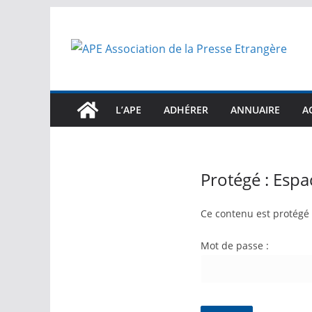
Passer
au
contenu
L’APE
ADHÉRER
ANNUAIRE
A
Protégé : Esp
Ce contenu est protégé p
Mot de passe :