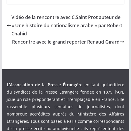
Vidéo de la rencontre avec C.Saint Prot auteur de
« Une histoire du nationalisme arabe » par Robert
Chahid
Rencontre avec le grand reporter Renaud Girard
L’Association de la Presse Étrangère
en tant qu’héritière
du syndicat de la Presse Etrangère fondée en 1879, l’APE
joue un rôle prépondérant et irremplaçable en France. Elle
rassemble plusieurs centaines de journalistes, dont
nombreux accrédités auprès du Ministère des Affaires
Étrangères. Tous sont basés à Paris comme correspondants
de la presse écrite ou audiovisuelle ; ils représentent des