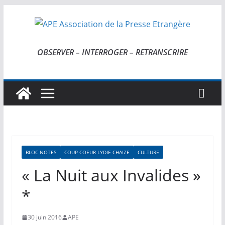
Passer
au
contenu
OBSERVER – INTERROGER – RETRANSCRIRE
BLOC NOTES
COUP COEUR LYDIE CHAIZE
CULTURE
« La Nuit aux Invalides »
*
30 juin 2016
APE