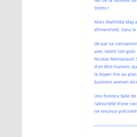
fait de la flambée de
Stress !
Alors Mathilda May a 
d’inventivité. Sans l
De par sa conception
avec talent son goût
Nicolas Montazaud. S
d’un être humain, qu
le doyen mis au plac
business w
Une histoire faite de
l’absurdité d’une so
ne renonce précisém
——————————