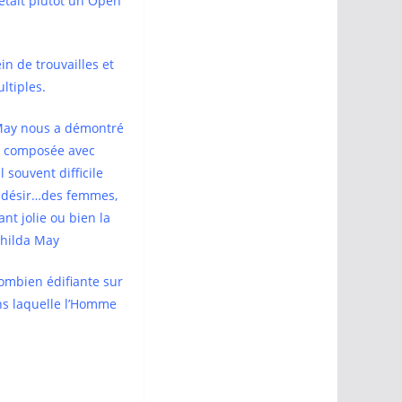
’était plutôt un Open
in de trouvailles et
ltiples.
 May nous a démontré
 a composée avec
 souvent difficile
e désir…des femmes,
t jolie ou bien la
a May
combien édifiante sur
ans laquelle l’Homme