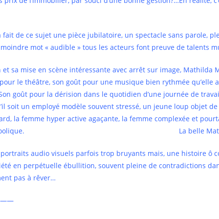
s prix de l’immobilier, par souci d’une bonne gestion?…En réalité, c
fait de ce sujet une pièce jubilatoire, un spectacle sans parole, ple
e moindre mot « audible » tous les acteurs font preuve de talents mu
 et sa mise en scène intéressante avec arrêt sur image, Mathilda
 pour le théâtre, son goût pour une musique bien rythmée qu’elle
on goût pour la dérision dans le quotidien d’une journée de travail
’il soit un employé modèle souvent stressé, un jeune loup objet d
ard, la femme hyper active agaçante, la femme complexée et pourtan
oman alcoolique. La belle Mathild
 portraits audio visuels parfois trop bruyants mais, une histoire ô 
ciété en perpétuelle ébullition, souvent pleine de contradictions d
ent pas à rêver…
——