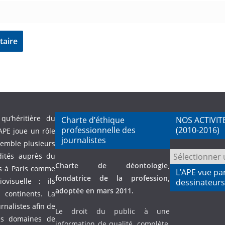
qu’héritière du
Charte d’éthique
NOS ACTIVIT
professionnelle des
(2010-2016)
APE joue un rôle
journalistes
semble plusieurs
NOS
dités auprès du
Charte de déontologie,
ACTIVITES
és à Paris comme
L’APE vue pa
fondatrice de la profession,
PASSEES
visuelle ; ils
dessinateurs
adoptée en mars 2011.
(2010-
continents. La
2016)
urnalistes afin de
Le droit du public à une
es domaines de
information de qualité, complète,