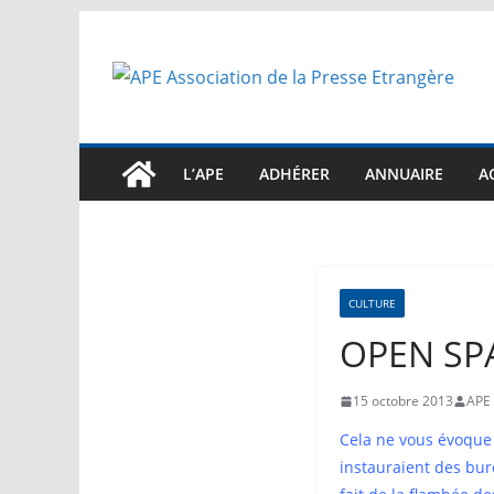
Passer
au
contenu
L’APE
ADHÉRER
ANNUAIRE
A
CULTURE
OPEN SP
15 octobre 2013
APE
Cela ne vous évoque 
instauraient des bur