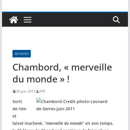
ACTIVITES
Chambord, « merveille
du monde » !
30 juin 2015
APE
Sorti
de rien
et
laissé inachevé, ”
merveille du monde
” en son temps,