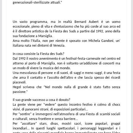
generazionali-sterilizzate attuali.”
Un vasto programma, ma in realtà Bernard Aubert è un uomo
eccezionale, pieno di vita e d’entusiasmo che ha più corde al suo arco ed
è il direttore artistico de la Fiesta des Suds a partire dal 1992, anno della
sua fondazione a Marsiglia.
Ama molto l’Italia, non per niente è sposato con Michela Gandoni, un’
italiana nata nei dintorni di Venezia.
In cosa consiste la Fiesta des Suds?
Dal 1992 il nostro avvenimento è un festival-festa-carnevale nel centro ed
attorno al porto di Marsiglia, non è soltanto un’addizione di concerti ma
un modo di vivere la musica del mondo.
Una mescolanza di persone e di suoni, di saggi e meno saggi, è una festa
che ama il contatto e l’ascolto dell’altro e che lascia spesso dei ricordi
piacevoli.
Hegel scriveva che “Nel mondo nulla di grande è stato fatto senza
passione.”
Il suo grande successo a cosa è dovuto?
La gente viene per “vedere” questo incontro festivo è colmo di chocs
visivi, di panorami strani, di esposizioni particolari…
Per “sentire” e immergersi nell’atmosfera di una Fiesta di scambi sociali
e culturali, senza frontiere e senza barriere…
Per “ascoltare” stars, divas, mostri sacri, icone popolari, gruppi
incendiari… In questi luoghi spettacolari, i personaggi leggendari e i