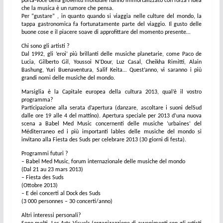
porta-voce della gioventù mondiale hanno immortalizzato con forza l’idea
che la musica è un rumore che pensa.
Per “gustare” , in quanto quando si viaggia nelle culture del mondo, la
tappa gastronomica fa fortunatamente parte del viaggio. Il gusto delle
buone cose e il piacere soave di approfittare del momento presente…
Chi sono gli artisti ?
Dal 1992, gli ‘eroi’ più brillanti delle musiche planetarie, come Paco de
Lucia, Gilberto Gil, Youssoi N’Dour, Luz Casal, Cheikha Rimitti, Alain
Bashung, Yuri Buenaventura, Salif Keita… Quest’anno, vi saranno i più
grandi nomi delle musiche del mondo.
Marsiglia è la Capitale europea della cultura 2013, qual’è il vostro
programma?
Participazione alla serata d’apertura (danzare, ascoltare i suoni delSud
dalle ore 19 alle 4 del mattino). Apertura speciale per 2013 d’una nuova
scena a Babel Med Music concernenti delle musiche ‘urbaines’ del
Méditerraneo ed i più importanti lables delle musiche del mondo si
invitano alla Fiesta des Suds per celebrare 2013 (30 giorni di festa).
Programmi futuri ?
– Babel Med Music, forum internazionale delle musiche del mondo
(Dal 21 au 23 mars 2013)
– Fiesta des Suds
(Ottobre 2013)
– E dei concerti al Dock des Suds
(3 000 personnes – 30 concerti/anno)
Altri interessi personali?