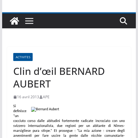
ACTIVITES
Clin d’œil BERNARD
AUBERT
16 avril 2013
APE
Si
definisce
“un
cocciuto corso dalle abitudini fortemente radicate incrociato con uno
svizzero internazionalista, due regioni per un abitante di Nîmes-
marsigliese pura stirpe.” Et prosegue : “La mia azione : creare degli
avvenimenti per fare uscire la gente dalle nicchie comunotarie-