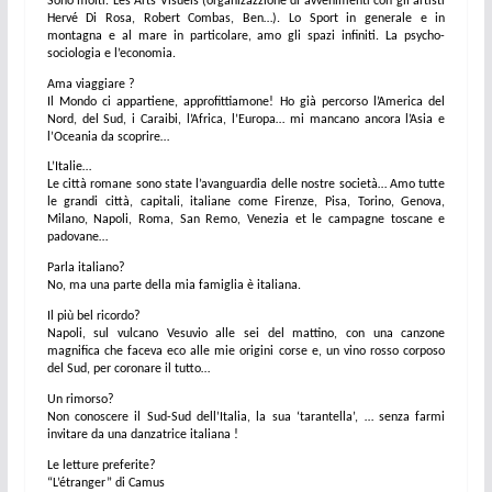
Sono molti. Les Arts Visuels (organizazzione di avvenimenti con gli artisti
Hervé Di Rosa, Robert Combas, Ben…). Lo Sport in generale e in
montagna e al mare in particolare, amo gli spazi infiniti. La psycho-
sociologia e l’economia.
Ama viaggiare ?
Il Mondo ci appartiene, approfittiamone! Ho già percorso l’America del
Nord, del Sud, i Caraibi, l’Africa, l’Europa… mi mancano ancora l’Asia e
l’Oceania da scoprire…
L’Italie…
Le città romane sono state l’avanguardia delle nostre società… Amo tutte
le grandi città, capitali, italiane come Firenze, Pisa, Torino, Genova,
Milano, Napoli, Roma, San Remo, Venezia et le campagne toscane e
padovane…
Parla italiano?
No, ma una parte della mia famiglia è italiana.
Il più bel ricordo?
Napoli, sul vulcano Vesuvio alle sei del mattino, con una canzone
magnifica che faceva eco alle mie origini corse e, un vino rosso corposo
del Sud, per coronare il tutto…
Un rimorso?
Non conoscere il Sud-Sud dell’Italia, la sua ‘tarantella’, … senza farmi
invitare da una danzatrice italiana !
Le letture preferite?
“L’étranger” di Camus