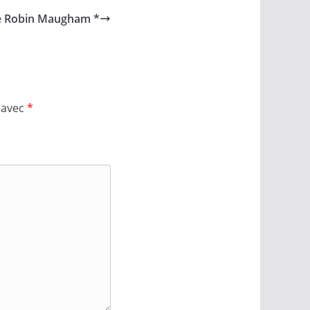
de Robin Maugham *
 avec
*