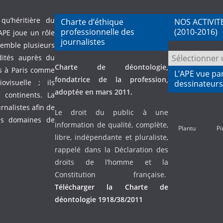
qu’héritière du
Charte d’éthique
NOS ACTIVIT
professionnelle des
(2010-2016)
APE joue un rôle
journalistes
semble plusieurs
NOS
dités auprès du
Charte de déontologie,
ACTIVITES
és à Paris comme
L’APE vue pa
fondatrice de la profession,
PASSEES
visuelle ; ils
dessinateurs
adoptée en mars 2011.
(2010-
continents. La
2016)
urnalistes afin de
Le droit du public à une
es domaines de
information de qualité, complète,
Plantu
Pi
libre, indépendante et pluraliste,
rappelé dans la Déclaration des
droits de l’homme et la
Constitution française.
Télécharger la Charte de
déontologie 1918/38/2011