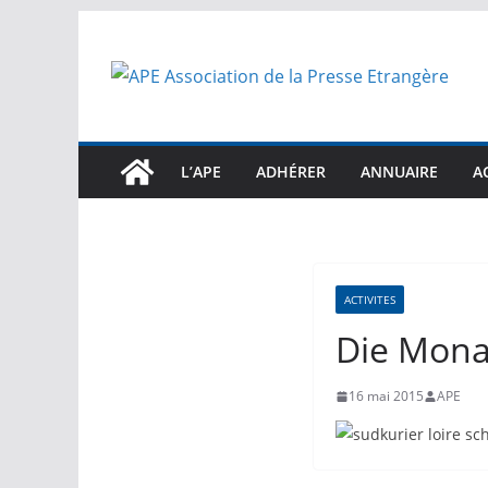
Passer
au
contenu
L’APE
ADHÉRER
ANNUAIRE
A
ACTIVITES
Die Mona 
16 mai 2015
APE