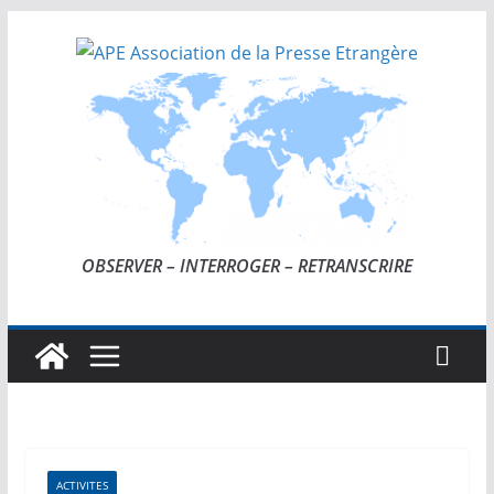
Passer
au
contenu
OBSERVER – INTERROGER – RETRANSCRIRE
ACTIVITES