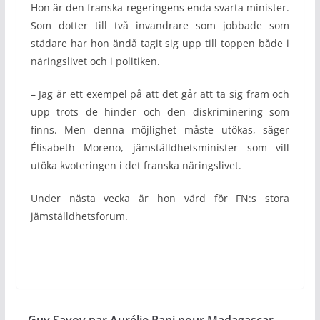
Hon är den franska regeringens enda svarta minister.
Som dotter till två invandrare som jobbade som
städare har hon ändå tagit sig upp till toppen både i
näringslivet och i politiken.
– Jag är ett exempel på att det går att ta sig fram och
upp trots de hinder och den diskriminering som
finns. Men denna möjlighet måste utökas, säger
Élisabeth Moreno, jämställdhetsminister som vill
utöka kvoteringen i det franska näringslivet.
Under nästa vecka är hon värd för FN:s stora
jämställdhetsforum.
Guy Savoy par Aurélie Rani pour Madagascar