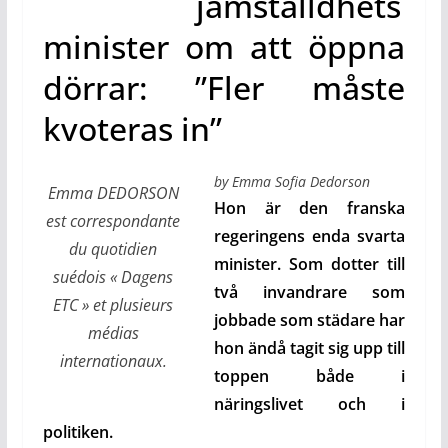
jämställdhets
minister om att öppna
dörrar: ”Fler måste
kvoteras in”
by Emma Sofia Dedorson
Emma DEDORSON
Hon är den franska
est correspondante
regeringens enda svarta
du quotidien
minister. Som dotter till
suédois « Dagens
två invandrare som
ETC » et plusieurs
jobbade som städare har
médias
hon ändå tagit sig upp till
internationaux.
toppen både i
näringslivet och i
politiken.