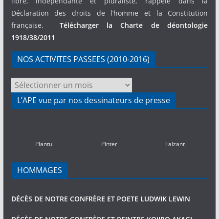
libre, indépendante et pluraliste, rappelé dans la
Déclaration des droits de l’homme et la Constitution
française.
Télécharger la Charte de déontologie
1918/38/2011
NOS ACTIVITES PASSEES (2010-2016)
NOS
ACTIVITES
L’APE vue par nos dessinateurs de presse
PASSEES
(2010-
2016)
Plantu
Pinter
Faizant
HOMMAGES
DÉCÈS DE NOTRE CONFRÈRE ET POETE LUDWIK LEWIN