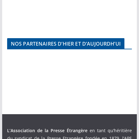
NOS PARTENAIRES D’HIER ET D’AUJOURDH’UI
L’Association de la Presse Étrangère
en tant qu’héritière
du syndicat de la Presse Etrangère fondée en 1879, l’APE