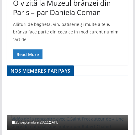
O vizită la Muzeul brânzei din
Paris – par Daniela Coman
Alături de baghetă, vin, patiserie și multe altele,
brânza face parte din ceea ce în mod curent numim
”art de
Read More
NOS MEMBRES PAR PAYS
VIDEO
Vidéo de la rencontre avec C.Saint Prot auteur
de « Une histoire du nationalisme arabe » par
Robert Chahid
25 septembre 2022
APE