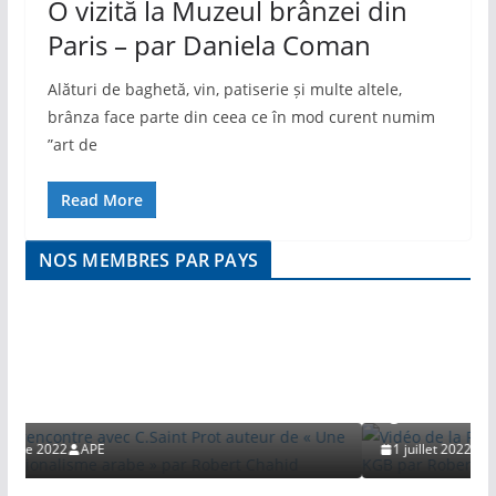
O vizită la Muzeul brânzei din
Paris – par Daniela Coman
Alături de baghetă, vin, patiserie și multe altele,
brânza face parte din ceea ce în mod curent numim
”art de
Read More
NOS MEMBRES PAR PAYS
VIDEO
C.Saint Prot auteur
alisme arabe » par
Vidéo de la Rencontre avec Sergue
agent du KGB par Robert CHAHID
1 juillet 2022
APE