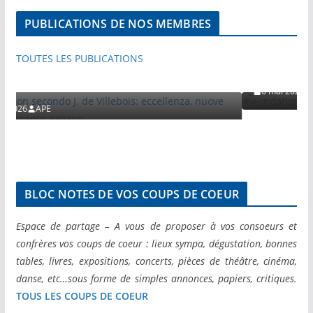
ACTIVITES
PUBLICATIONS PAR NOS MEMBRES
PUBLICATIONS DE NOS MEMBRES
VISITES ET VOYAGES DE PRESSE
VISITES ET VOYAGES DE PRESSE
Fondation Cartier – Nuove visio
TOUTES LES PUBLICATIONS
Secci
 Villebois: eccellenza,
italiano
6 mai 2026
APE
BLOC NOTES DE VOS COUPS DE COEUR
Espace de partage – A vous de proposer à vos consoeurs et
confrères vos coups de coeur : lieux sympa, dégustation, bonnes
tables, livres, expositions, concerts, pièces de théâtre, cinéma,
danse, etc…sous forme de simples annonces, papiers, critiques.
TOUS LES COUPS DE COEUR