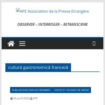
Passer
au
contenu
OBSERVER – INTERROGER – RETRANSCRIRE
cultură gastronomică franceză
PUBLICATIONS PAR NOS MEMBRES
VISITES ET VOYAGES DE PRESSE
24 avril 2026
APE