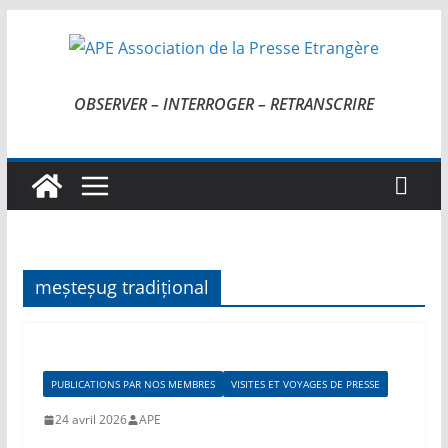
Passer
au
contenu
OBSERVER – INTERROGER – RETRANSCRIRE
meșteșug tradițional
PUBLICATIONS PAR NOS MEMBRES
VISITES ET VOYAGES DE PRESSE
24 avril 2026
APE