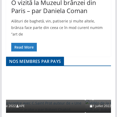
O vizită la Muzeul brânzei din
Paris – par Daniela Coman
Alături de baghetă, vin, patiserie și multe altele,
brânza face parte din ceea ce în mod curent numim
”art de
Read More
NOS MEMBRES PAR PAYS
VIDEO
 C.Saint Prot auteur
nalisme arabe » par
Vidéo de la Rencontre avec Sergu
agent du KGB par Robert CHAHI
1 juillet 2022
APE