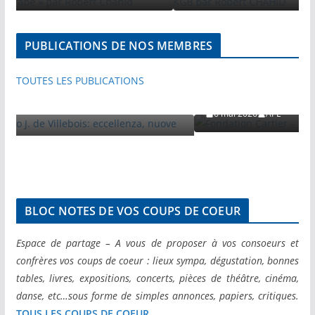
ACTIVITES
PUBLICATIONS PAR NOS MEMBRES
PUBLICATIONS DE NOS MEMBRES
VISITES ET VOYAGES DE PRESSE
VOYAGES DE PRESSE
Fondation Cartier – Nuove visioni par 
TOUTES LES PUBLICATIONS
Secci
is: eccellenza,
6 mai 2026
APE
BLOC NOTES DE VOS COUPS DE COEUR
Espace de partage – A vous de proposer à vos consoeurs et
confrères vos coups de coeur : lieux sympa, dégustation, bonnes
tables, livres, expositions, concerts, pièces de théâtre, cinéma,
danse, etc…sous forme de simples annonces, papiers, critiques.
TOUS LES COUPS DE COEUR