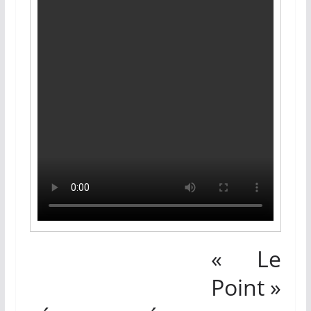
« Le
Point »