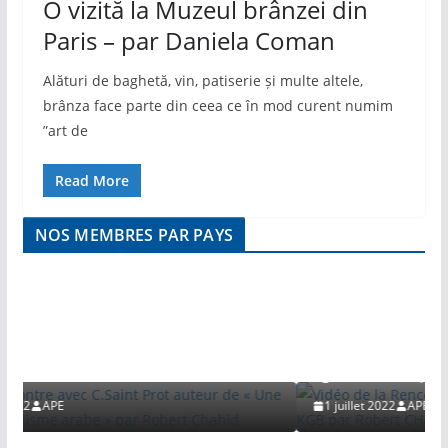
O vizită la Muzeul brânzei din
Paris – par Daniela Coman
Alături de baghetă, vin, patiserie și multe altele,
brânza face parte din ceea ce în mod curent numim
”art de
Read More
NOS MEMBRES PAR PAYS
VIDEO
Saint Prot auteur
isme arabe » par
Vidéo de la Rencontre avec Serguei 
agent du KGB par Robert CHAHID
1 juillet 2022
APE