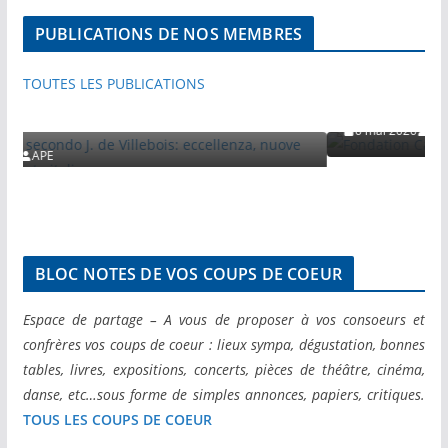
ACTIVITES
PUBLICATIONS PAR NOS MEMBRES
PUBLICATIONS DE NOS MEMBRES
VISITES ET VOYAGES DE PRESSE
SITES ET VOYAGES DE PRESSE
Fondation Cartier – Nuove vision
TOUTES LES PUBLICATIONS
Secci
illebois: eccellenza,
taliano
6 mai 2026
APE
BLOC NOTES DE VOS COUPS DE COEUR
Espace de partage – A vous de proposer à vos consoeurs et
confrères vos coups de coeur : lieux sympa, dégustation, bonnes
tables, livres, expositions, concerts, pièces de théâtre, cinéma,
danse, etc…sous forme de simples annonces, papiers, critiques.
TOUS LES COUPS DE COEUR